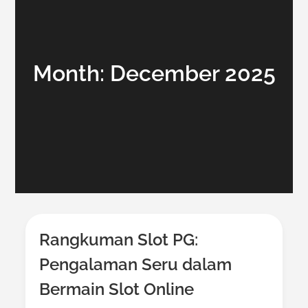
Month:
December 2025
Rangkuman Slot PG:
Pengalaman Seru dalam
Bermain Slot Online