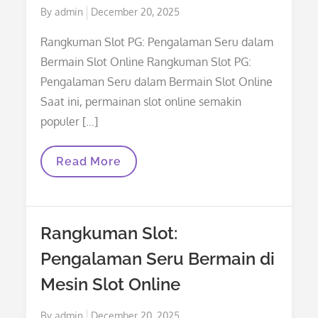
Posted
By
admin
December 20, 2025
on
Rangkuman Slot PG: Pengalaman Seru dalam
Bermain Slot Online Rangkuman Slot PG:
Pengalaman Seru dalam Bermain Slot Online
Saat ini, permainan slot online semakin
populer […]
Rangkuman
Read More
Slot
PG:
Pengalaman
Seru
Dalam
Rangkuman Slot:
Bermain
Slot
Pengalaman Seru Bermain di
Online
Mesin Slot Online
Posted
By
admin
December 20, 2025