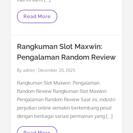
Rangkuman
Read More
Slot
GG:
Pengalaman
Bermain
Dan
Rangkuman Slot Maxwin:
Keuntungannya
Pengalaman Random Review
Posted
By
admin
December 20, 2025
on
Rangkuman Slot Maxwin: Pengalaman
Random Review Rangkuman Slot Maxwin:
Pengalaman Random Review Saat ini, industri
perjudian online semakin berkembang pesat
dengan berbagai variasi permainan yang […]
Rangkuman
Read More