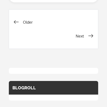
Bahas
Slot
Posts
Older
navigation
Next
BLOGROLL