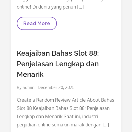
online! Di dunia yang penuh […]
Bahas
Read More
Slot
Populer:
Alamak,
Lagi
Unggul!
Keajaiban Bahas Slot 88:
Penjelasan Lengkap dan
Menarik
Posted
By
admin
December 20, 2025
on
Create a Random Review Article About Bahas
Slot 88 Keajaiban Bahas Slot 88: Penjelasan
Lengkap dan Menarik Saat ini, industri
perjudian online semakin marak dengan […]