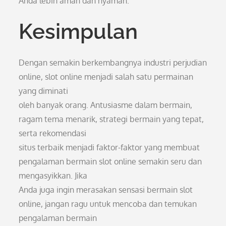
Anda lebih aman dan nyaman.
Kesimpulan
Dengan semakin berkembangnya industri perjudian
online, slot online menjadi salah satu permainan
yang diminati
oleh banyak orang. Antusiasme dalam bermain,
ragam tema menarik, strategi bermain yang tepat,
serta rekomendasi
situs terbaik menjadi faktor-faktor yang membuat
pengalaman bermain slot online semakin seru dan
mengasyikkan. Jika
Anda juga ingin merasakan sensasi bermain slot
online, jangan ragu untuk mencoba dan temukan
pengalaman bermain