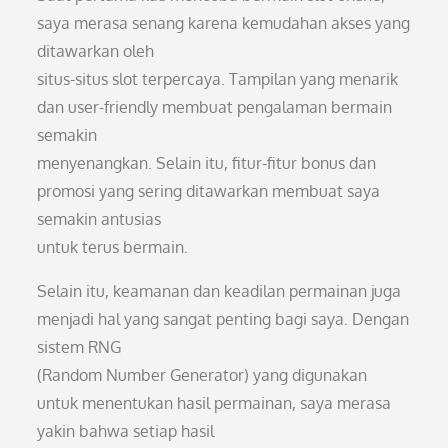
saya merasa senang karena kemudahan akses yang
ditawarkan oleh
situs-situs slot terpercaya. Tampilan yang menarik
dan user-friendly membuat pengalaman bermain
semakin
menyenangkan. Selain itu, fitur-fitur bonus dan
promosi yang sering ditawarkan membuat saya
semakin antusias
untuk terus bermain.
Selain itu, keamanan dan keadilan permainan juga
menjadi hal yang sangat penting bagi saya. Dengan
sistem RNG
(Random Number Generator) yang digunakan
untuk menentukan hasil permainan, saya merasa
yakin bahwa setiap hasil