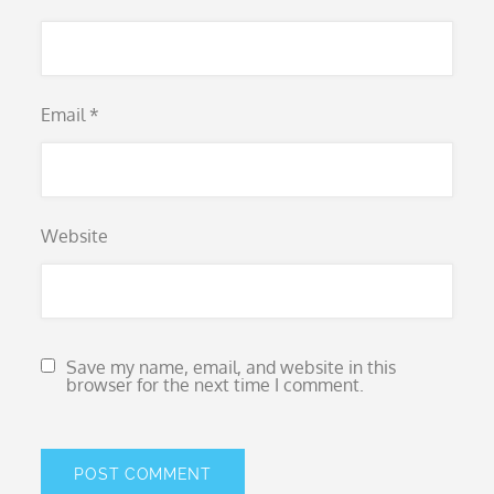
Email
*
Website
Save my name, email, and website in this
browser for the next time I comment.