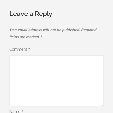
Leave a Reply
Your email address will not be published.
Required
fields are marked
*
Comment
*
Name
*