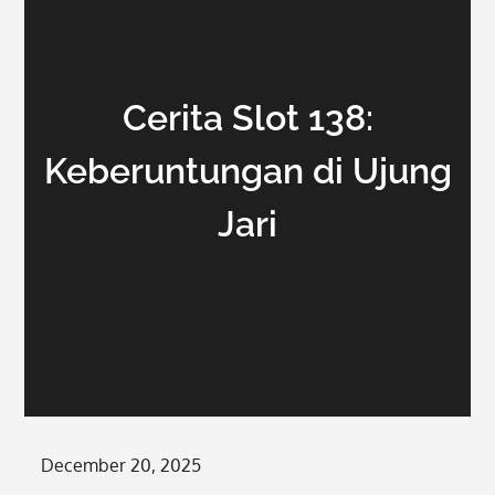
Cerita Slot 138:
Keberuntungan di Ujung
Jari
Posted
December 20, 2025