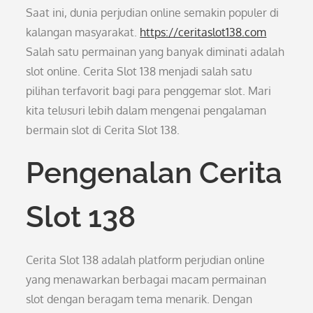
Saat ini, dunia perjudian online semakin populer di
kalangan masyarakat.
https://ceritaslot138.com
Salah satu permainan yang banyak diminati adalah
slot online. Cerita Slot 138 menjadi salah satu
pilihan terfavorit bagi para penggemar slot. Mari
kita telusuri lebih dalam mengenai pengalaman
bermain slot di Cerita Slot 138.
Pengenalan Cerita
Slot 138
Cerita Slot 138 adalah platform perjudian online
yang menawarkan berbagai macam permainan
slot dengan beragam tema menarik. Dengan