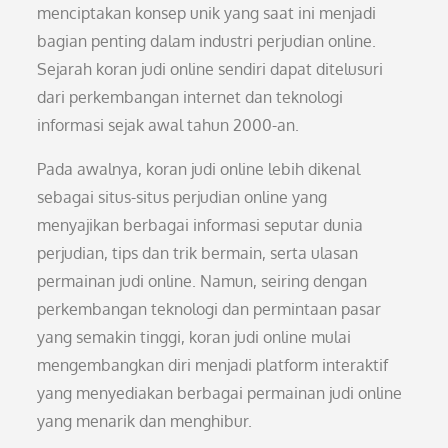
menciptakan konsep unik yang saat ini menjadi
bagian penting dalam industri perjudian online.
Sejarah koran judi online sendiri dapat ditelusuri
dari perkembangan internet dan teknologi
informasi sejak awal tahun 2000-an.
Pada awalnya, koran judi online lebih dikenal
sebagai situs-situs perjudian online yang
menyajikan berbagai informasi seputar dunia
perjudian, tips dan trik bermain, serta ulasan
permainan judi online. Namun, seiring dengan
perkembangan teknologi dan permintaan pasar
yang semakin tinggi, koran judi online mulai
mengembangkan diri menjadi platform interaktif
yang menyediakan berbagai permainan judi online
yang menarik dan menghibur.