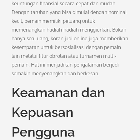
keuntungan finansial secara cepat dan mudah.
Dengan taruhan yang bisa dimulai dengan nominal
kecil, pemain memiliki peluang untuk
memenangkan hadiah-hadiah menggiurkan. Bukan
hanya soal uang, koran judi online juga memberikan
kesempatan untuk bersosialisasi dengan pemain
lain melalui fitur obrolan atau turnamen multi-
pemain. Hal ini menjadikan pengalaman berjudi
semakin menyenangkan dan berkesan.
Keamanan dan
Kepuasan
Pengguna