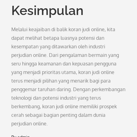
Kesimpulan
Melalui keajaiban di balik koran judi online, kita
dapat melihat betapa luasnya potensi dan
kesempatan yang ditawarkan oleh industri
perjudian online. Dari pengalaman bermain yang
seru hingga keamanan dan kepuasan pengguna
yang menjadi prioritas utama, koran judi online
terus menjadi pilihan yang menarik bagi para
penggemar taruhan daring. Dengan perkembangan
teknologi dan potensi industri yang terus
berkembang, koran judi online memiliki prospek
cerah sebagai bagian penting dalam dunia
perjudian online.