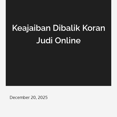
Keajaiban Dibalik Koran
Judi Online
Posted
December 20, 2025
on