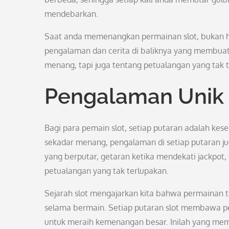
mendebarkan.
Saat anda memenangkan permainan slot, bukan h
pengalaman dan cerita di baliknya yang membuat 
menang, tapi juga tentang petualangan yang tak 
Pengalaman Unik d
Bagi para pemain slot, setiap putaran adalah ke
sekadar menang, pengalaman di setiap putaran ju
yang berputar, getaran ketika mendekati jackpot
petualangan yang tak terlupakan.
Sejarah slot mengajarkan kita bahwa permainan tid
selama bermain. Setiap putaran slot membawa p
untuk meraih kemenangan besar. Inilah yang mem