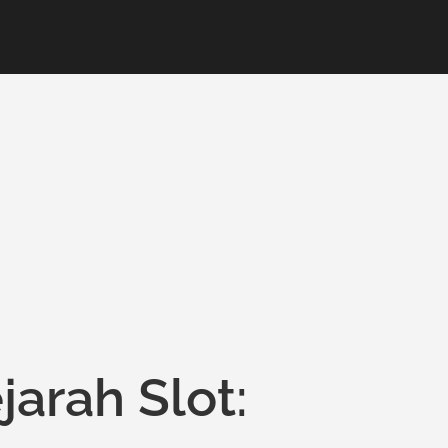
arah Slot: