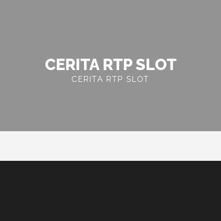
CERITA RTP SLOT
CERITA RTP SLOT