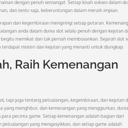
rmainan dengan penuh semangat. Setiap kisah sukses dalam du
unan, dan tentu saja, keberuntungan dalam meraih impian.
harapan dan kegembiraan mengiringi setiap putaran. Kemenan
ualangan anda dalam dunia slot selalu penuh dengan kejutan 
 begitu memikat dan tak pernah membosankan. Sejarah slot s
ya terdapat misteri dan kejutan yang menanti untuk diungkap.
ah, Raih Kemenangan
l, tapi juga tentang petualangan, kegembiraan, dan kejutan d
ta yang menghibur, dan kemenangan yang menggiurkan, dunia
eh para pecinta game. Setiap kemenangan adalah bagian dari
lah petualangan yang mengasyikkan, dan setiap game adalah