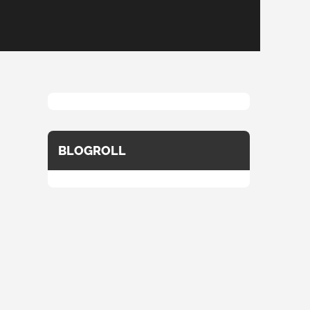
BLOGROLL