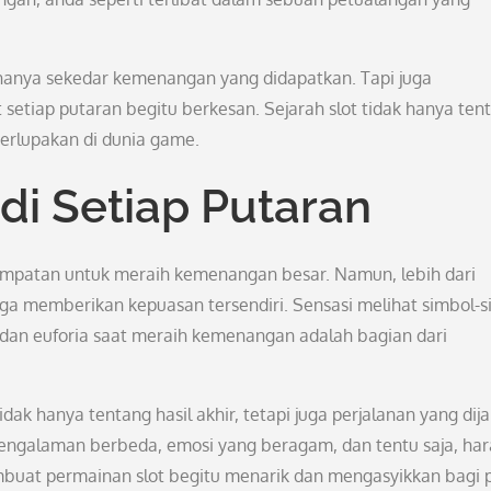
anya sekedar kemenangan yang didapatkan. Tapi juga
setiap putaran begitu berkesan. Sejarah slot tidak hanya ten
terlupakan di dunia game.
i Setiap Putaran
sempatan untuk meraih kemenangan besar. Namun, lebih dari
ga memberikan kepuasan tersendiri. Sensasi melihat simbol-s
, dan euforia saat meraih kemenangan adalah bagian dari
ak hanya tentang hasil akhir, tetapi juga perjalanan yang dija
engalaman berbeda, emosi yang beragam, dan tentu saja, ha
buat permainan slot begitu menarik dan mengasyikkan bagi 