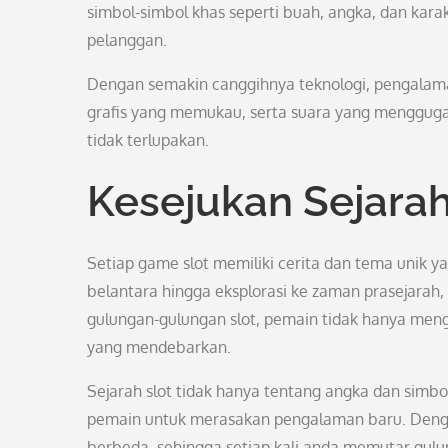
simbol-simbol khas seperti buah, angka, dan kara
pelanggan.
Dengan semakin canggihnya teknologi, pengalaman
grafis yang memukau, serta suara yang mengguga
tidak terlupakan.
Kesejukan Sejara
Setiap game slot memiliki cerita dan tema unik y
belantara hingga eksplorasi ke zaman prasejarah, 
gulungan-gulungan slot, pemain tidak hanya men
yang mendebarkan.
Sejarah slot tidak hanya tentang angka dan simbol
pemain untuk merasakan pengalaman baru. Deng
berbeda, sehingga setiap kali anda memutar gulu