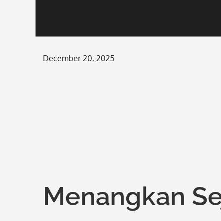
Posted
December 20, 2025
on
Menangkan Sej