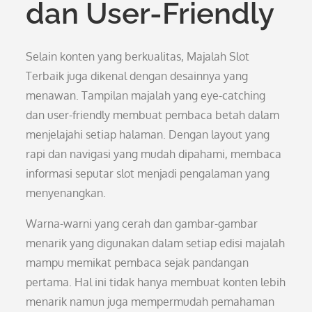
dan User-Friendly
Selain konten yang berkualitas, Majalah Slot
Terbaik juga dikenal dengan desainnya yang
menawan. Tampilan majalah yang eye-catching
dan user-friendly membuat pembaca betah dalam
menjelajahi setiap halaman. Dengan layout yang
rapi dan navigasi yang mudah dipahami, membaca
informasi seputar slot menjadi pengalaman yang
menyenangkan.
Warna-warni yang cerah dan gambar-gambar
menarik yang digunakan dalam setiap edisi majalah
mampu memikat pembaca sejak pandangan
pertama. Hal ini tidak hanya membuat konten lebih
menarik namun juga mempermudah pemahaman