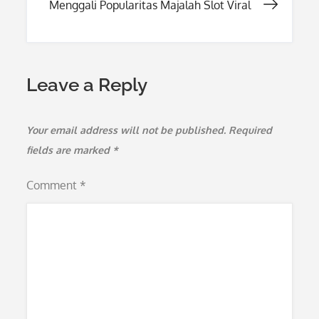
Menggali Popularitas Majalah Slot Viral
Leave a Reply
Your email address will not be published.
Required
fields are marked
*
Comment
*