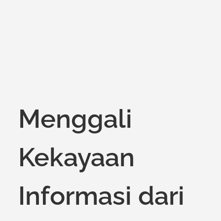
on
Menggali
Kekayaan
Informasi dari