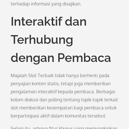
terhadap informasi yang disajikan.
Interaktif dan
Terhubung
dengan Pembaca
Majalah Slot Terbaik tidak hanya berhenti pada
penyajian konten statis, tetapi juga memberikan
pengalaman interaktif kepada pembaca. Berbagai
kolom diskusi dan polling tentang topik-topik terkait
slot memberikan kesempatan bagi pembaca untuk
berpartisipasi aktif dalam komunitas tersebut.
Selain itu, adanya fitur khusus yang memungkinkan