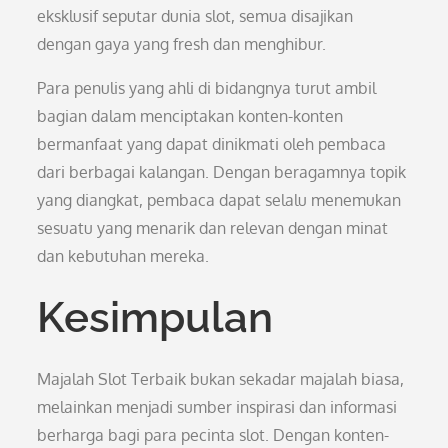
eksklusif seputar dunia slot, semua disajikan
dengan gaya yang fresh dan menghibur.
Para penulis yang ahli di bidangnya turut ambil
bagian dalam menciptakan konten-konten
bermanfaat yang dapat dinikmati oleh pembaca
dari berbagai kalangan. Dengan beragamnya topik
yang diangkat, pembaca dapat selalu menemukan
sesuatu yang menarik dan relevan dengan minat
dan kebutuhan mereka.
Kesimpulan
Majalah Slot Terbaik bukan sekadar majalah biasa,
melainkan menjadi sumber inspirasi dan informasi
berharga bagi para pecinta slot. Dengan konten-