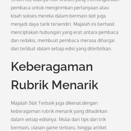
pembaca untuk mengirimkan pertanyaan atau
kisah sukses mereka dalam bermain slot juga
menjadi daya tarik tersendiri. Majalah ini berhasil
menciptakan hubungan yang erat antara pembaca
dan redaksi, membuat pembaca merasa dihargai
dan terlibat dalam setiap edisi yang diterbitkan.
Keberagaman
Rubrik Menarik
Majalah Slot Terbaik juga dikenal dengan
keberagaman rubrik menarik yang dihadirkan
dalam setiap edisinya. Mulai dari tips dan trik
bermain, ulasan game terbaru, hingga artikel