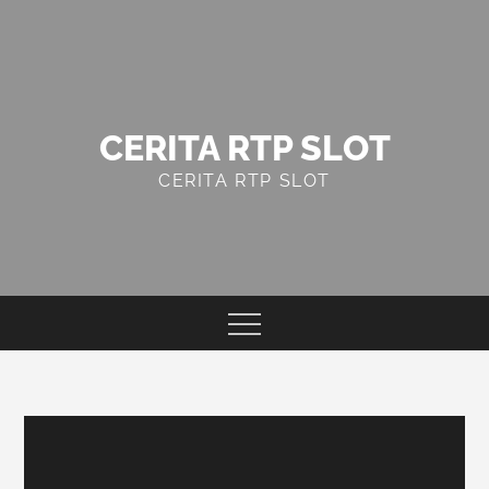
Skip
to
content
CERITA RTP SLOT
CERITA RTP SLOT