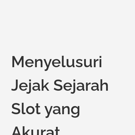
Menyelusuri
Jejak Sejarah
Slot yang
Akurat