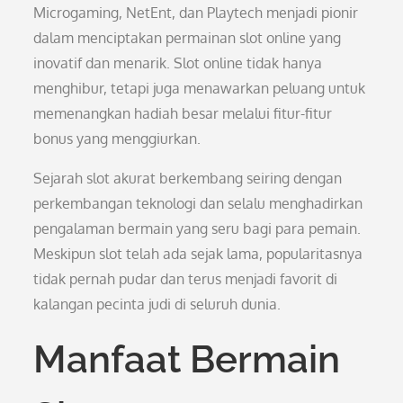
Microgaming, NetEnt, dan Playtech menjadi pionir
dalam menciptakan permainan slot online yang
inovatif dan menarik. Slot online tidak hanya
menghibur, tetapi juga menawarkan peluang untuk
memenangkan hadiah besar melalui fitur-fitur
bonus yang menggiurkan.
Sejarah slot akurat berkembang seiring dengan
perkembangan teknologi dan selalu menghadirkan
pengalaman bermain yang seru bagi para pemain.
Meskipun slot telah ada sejak lama, popularitasnya
tidak pernah pudar dan terus menjadi favorit di
kalangan pecinta judi di seluruh dunia.
Manfaat Bermain