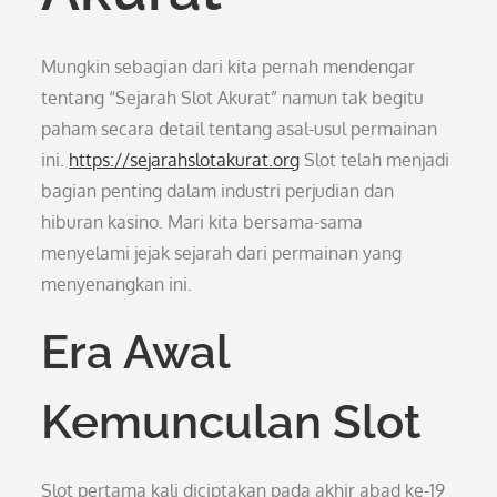
Mungkin sebagian dari kita pernah mendengar
tentang “Sejarah Slot Akurat” namun tak begitu
paham secara detail tentang asal-usul permainan
ini.
https://sejarahslotakurat.org
Slot telah menjadi
bagian penting dalam industri perjudian dan
hiburan kasino. Mari kita bersama-sama
menyelami jejak sejarah dari permainan yang
menyenangkan ini.
Era Awal
Kemunculan Slot
Slot pertama kali diciptakan pada akhir abad ke-19