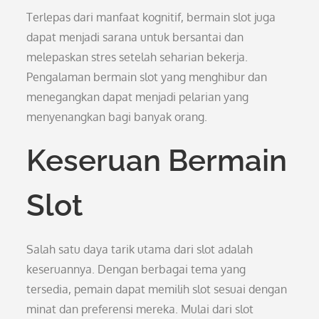
Terlepas dari manfaat kognitif, bermain slot juga
dapat menjadi sarana untuk bersantai dan
melepaskan stres setelah seharian bekerja.
Pengalaman bermain slot yang menghibur dan
menegangkan dapat menjadi pelarian yang
menyenangkan bagi banyak orang.
Keseruan Bermain
Slot
Salah satu daya tarik utama dari slot adalah
keseruannya. Dengan berbagai tema yang
tersedia, pemain dapat memilih slot sesuai dengan
minat dan preferensi mereka. Mulai dari slot