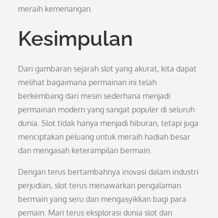
meraih kemenangan.
Kesimpulan
Dari gambaran sejarah slot yang akurat, kita dapat
melihat bagaimana permainan ini telah
berkembang dari mesin sederhana menjadi
permainan modern yang sangat populer di seluruh
dunia. Slot tidak hanya menjadi hiburan, tetapi juga
menciptakan peluang untuk meraih hadiah besar
dan mengasah keterampilan bermain.
Dengan terus bertambahnya inovasi dalam industri
perjudian, slot terus menawarkan pengalaman
bermain yang seru dan mengasyikkan bagi para
pemain. Mari terus eksplorasi dunia slot dan