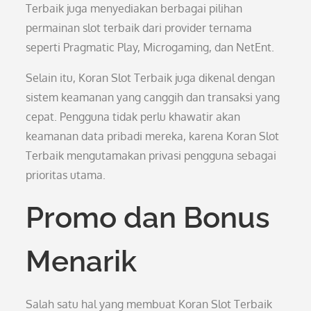
Terbaik juga menyediakan berbagai pilihan
permainan slot terbaik dari provider ternama
seperti Pragmatic Play, Microgaming, dan NetEnt.
Selain itu, Koran Slot Terbaik juga dikenal dengan
sistem keamanan yang canggih dan transaksi yang
cepat. Pengguna tidak perlu khawatir akan
keamanan data pribadi mereka, karena Koran Slot
Terbaik mengutamakan privasi pengguna sebagai
prioritas utama.
Promo dan Bonus
Menarik
Salah satu hal yang membuat Koran Slot Terbaik