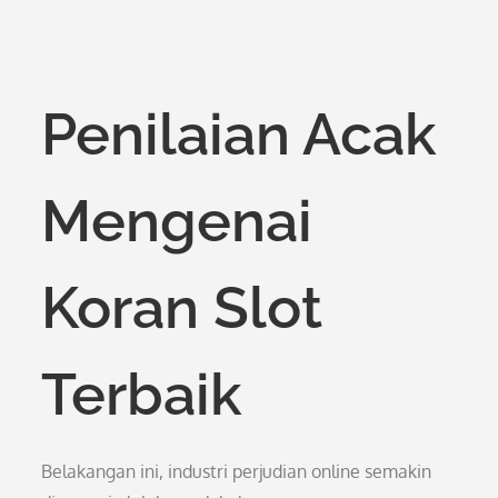
Penilaian Acak
Mengenai
Koran Slot
Terbaik
Belakangan ini, industri perjudian online semakin