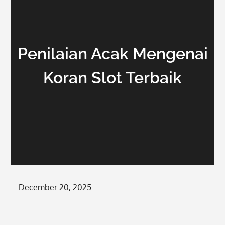
Penilaian Acak Mengenai
Koran Slot Terbaik
Posted
December 20, 2025
on