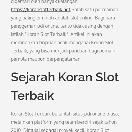
digemari oleh banyak kalangan.
https://koranslotterbaik.net
Salah satu permainan
yang paling diminati adalah slot online. Bagi para
penggemar judi online, tentu tidak asing dengan
istilah “Koran Slot Terbaik”. Artikel ini akan
memberikan tinjauan acak mengenai Koran Slot
Terbaik, yang bisa menjadi panduan bagi pemain
pemula maupun berpengalaman.
Sejarah Koran Slot
Terbaik
Koran Slot Terbaik bukanlah situs judi online biasa,
melainkan platform yang telah berdiri sejak tahun
2010. Dimulai sebagai proyek kecil, Koran Slot