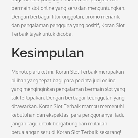
bermain slot online yang seru dan menguntungkan.
Dengan berbagai fitur unggulan, promo menarik,
dan pengalaman pengguna yang positif, Koran Slot
Terbaik layak untuk dicoba.
Kesimpulan
Menutup artikel ini, Koran Slot Terbaik merupakan
pilihan yang tepat bagi para pecinta judi online
yang menginginkan pengalaman bermain slot yang
tak terlupakan. Dengan berbagai keunggulan yang
ditawarkan, Koran Slot Terbaik mampu memenuhi
kebutuhan dan ekspektasi para penggunanya. Jadi,
jangan ragu untuk bergabung dan mulailah
petualangan seru di Koran Slot Terbaik sekarang!