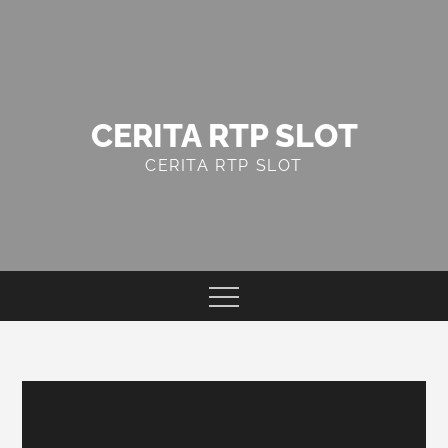
Skip
to
content
CERITA RTP SLOT
CERITA RTP SLOT