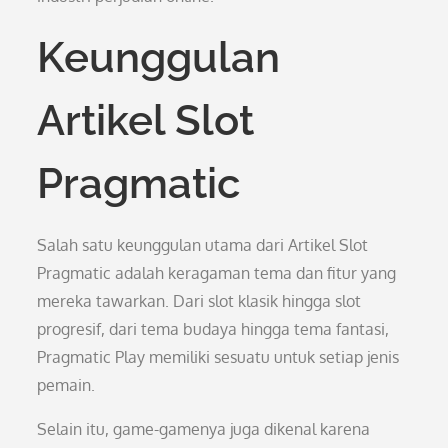
Keunggulan
Artikel Slot
Pragmatic
Salah satu keunggulan utama dari Artikel Slot
Pragmatic adalah keragaman tema dan fitur yang
mereka tawarkan. Dari slot klasik hingga slot
progresif, dari tema budaya hingga tema fantasi,
Pragmatic Play memiliki sesuatu untuk setiap jenis
pemain.
Selain itu, game-gamenya juga dikenal karena