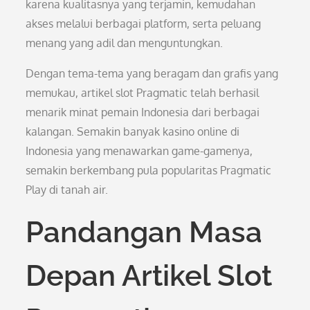
karena kualitasnya yang terjamin, kemudahan
akses melalui berbagai platform, serta peluang
menang yang adil dan menguntungkan.
Dengan tema-tema yang beragam dan grafis yang
memukau, artikel slot Pragmatic telah berhasil
menarik minat pemain Indonesia dari berbagai
kalangan. Semakin banyak kasino online di
Indonesia yang menawarkan game-gamenya,
semakin berkembang pula popularitas Pragmatic
Play di tanah air.
Pandangan Masa
Depan Artikel Slot