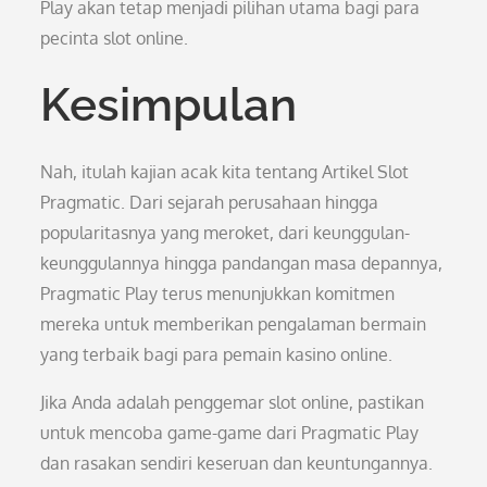
Play akan tetap menjadi pilihan utama bagi para
pecinta slot online.
Kesimpulan
Nah, itulah kajian acak kita tentang Artikel Slot
Pragmatic. Dari sejarah perusahaan hingga
popularitasnya yang meroket, dari keunggulan-
keunggulannya hingga pandangan masa depannya,
Pragmatic Play terus menunjukkan komitmen
mereka untuk memberikan pengalaman bermain
yang terbaik bagi para pemain kasino online.
Jika Anda adalah penggemar slot online, pastikan
untuk mencoba game-game dari Pragmatic Play
dan rasakan sendiri keseruan dan keuntungannya.