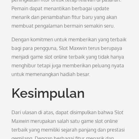
Pemain dapat menantikan berbagai update
menarik dan penambahan fitur baru yang akan
membuat pengalaman bermain semakin seru.
Dengan komitmen untuk memberikan yang terbaik
bagi para pengguna, Slot Maxwin terus berupaya
menjadi game slot online terbaik yang tidak hanya
menghibur tetapi juga memberikan peluang nyata
untuk memenangkan hadiah besar.
Kesimpulan
Dari ulasan di atas, dapat disimpulkan bahwa Slot
Maxwin merupakan salah satu game slot online
terbaik yang memiliki sejarah panjang dan prestasi
gemilang. Dengan berbagai fitur menarik dan