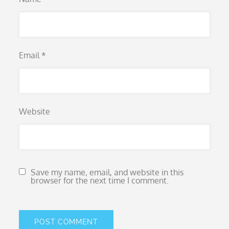
Email
*
Website
Save my name, email, and website in this
browser for the next time I comment.