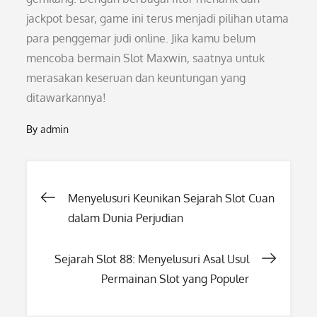
jackpot besar, game ini terus menjadi pilihan utama
para penggemar judi online. Jika kamu belum
mencoba bermain Slot Maxwin, saatnya untuk
merasakan keseruan dan keuntungan yang
ditawarkannya!
By
admin
Post
Menyelusuri Keunikan Sejarah Slot Cuan
dalam Dunia Perjudian
navigation
Sejarah Slot 88: Menyelusuri Asal Usul
Permainan Slot yang Populer