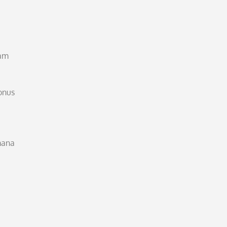
gam
bonus
mana