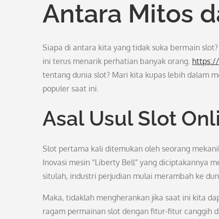
Antara Mitos d
Siapa di antara kita yang tidak suka bermain slot
ini terus menarik perhatian banyak orang.
https:/
tentang dunia slot? Mari kita kupas lebih dalam
populer saat ini.
Asal Usul Slot Onl
Slot pertama kali ditemukan oleh seorang mekanik
Inovasi mesin “Liberty Bell” yang diciptakannya
situlah, industri perjudian mulai merambah ke du
Maka, tidaklah mengherankan jika saat ini kita 
ragam permainan slot dengan fitur-fitur canggih 