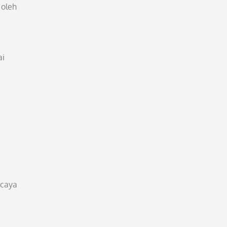
 oleh
ai
rcaya