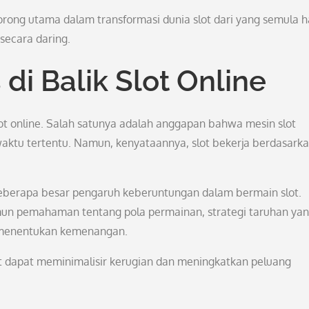
rong utama dalam transformasi dunia slot dari yang semula 
 secara daring.
 di Balik Slot Online
ot online. Salah satunya adalah anggapan bahwa mesin slot
ktu tertentu. Namun, kenyataannya, slot bekerja berdasark
seberapa besar pengaruh keberuntungan dalam bermain slot.
n pemahaman tentang pola permainan, strategi taruhan ya
ut menentukan kemenangan.
dapat meminimalisir kerugian dan meningkatkan peluang