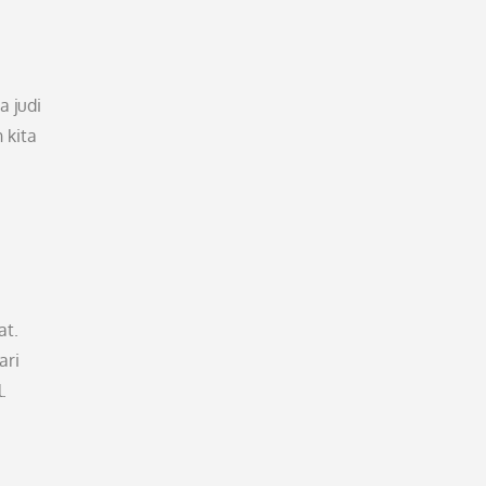
a judi
 kita
at.
ari
.