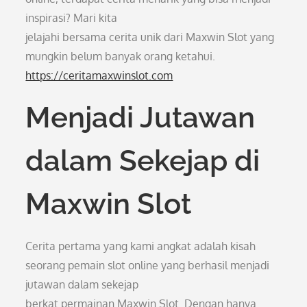
inspirasi? Mari kita
jelajahi bersama cerita unik dari Maxwin Slot yang
mungkin belum banyak orang ketahui.
https://ceritamaxwinslot.com
Menjadi Jutawan
dalam Sekejap di
Maxwin Slot
Cerita pertama yang kami angkat adalah kisah
seorang pemain slot online yang berhasil menjadi
jutawan dalam sekejap
berkat permainan Maxwin Slot. Dengan hanya