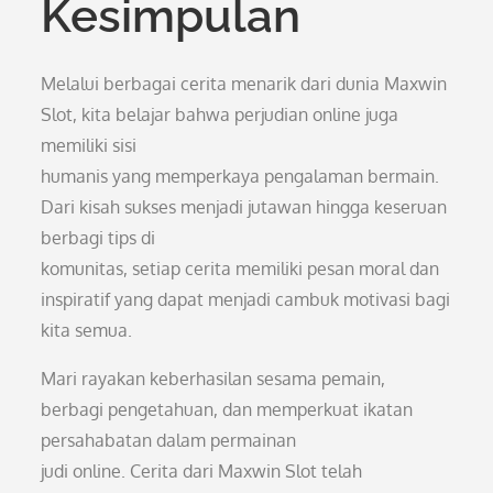
Kesimpulan
Melalui berbagai cerita menarik dari dunia Maxwin
Slot, kita belajar bahwa perjudian online juga
memiliki sisi
humanis yang memperkaya pengalaman bermain.
Dari kisah sukses menjadi jutawan hingga keseruan
berbagi tips di
komunitas, setiap cerita memiliki pesan moral dan
inspiratif yang dapat menjadi cambuk motivasi bagi
kita semua.
Mari rayakan keberhasilan sesama pemain,
berbagi pengetahuan, dan memperkuat ikatan
persahabatan dalam permainan
judi online. Cerita dari Maxwin Slot telah