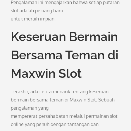
Pengalaman ini mengajarkan bahwa setiap putaran
slot adalah peluang baru
untuk meraih impian.
Keseruan Bermain
Bersama Teman di
Maxwin Slot
Terakhir, ada cerita menarik tentang keseruan
bermain bersama teman di Maxwin Slot. Sebuah
pengalaman yang
mempererat persahabatan melalui permainan slot
online yang penuh dengan tantangan dan