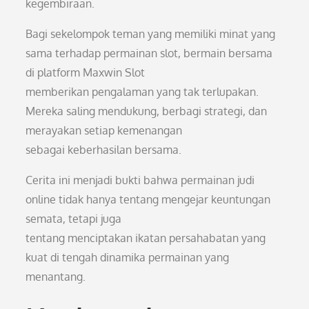
kegembiraan.
Bagi sekelompok teman yang memiliki minat yang
sama terhadap permainan slot, bermain bersama
di platform Maxwin Slot
memberikan pengalaman yang tak terlupakan.
Mereka saling mendukung, berbagi strategi, dan
merayakan setiap kemenangan
sebagai keberhasilan bersama.
Cerita ini menjadi bukti bahwa permainan judi
online tidak hanya tentang mengejar keuntungan
semata, tetapi juga
tentang menciptakan ikatan persahabatan yang
kuat di tengah dinamika permainan yang
menantang.