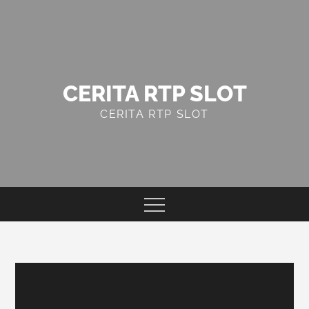
Skip
to
content
CERITA RTP SLOT
CERITA RTP SLOT