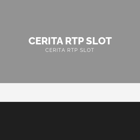
CERITA RTP SLOT
CERITA RTP SLOT