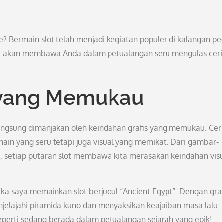
e? Bermain slot telah menjadi kegiatan populer di kalangan pe
ini akan membawa Anda dalam petualangan seru mengulas ceri
 yang Memukau
angsung dimanjakan oleh keindahan grafis yang memukau. Cer
ain yang seru tetapi juga visual yang memikat. Dari gambar-
 setiap putaran slot membawa kita merasakan keindahan vis
ka saya memainkan slot berjudul “Ancient Egypt”. Dengan gra
enjelajahi piramida kuno dan menyaksikan keajaiban masa lalu.
seperti sedang berada dalam petualangan sejarah yang epik!