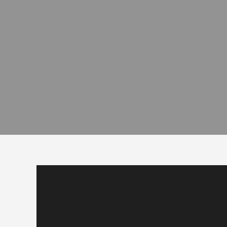
Skip
to
content