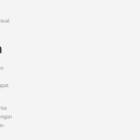
sual
n
an
apat
nsa
nangan
in