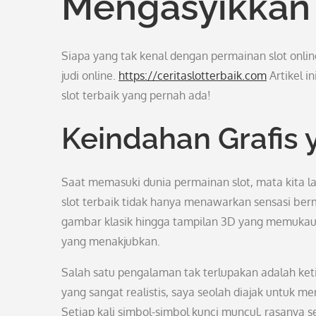
Mengasyikkan
Siapa yang tak kenal dengan permainan slot onlin
judi online.
https://ceritaslotterbaik.com
Artikel 
slot terbaik yang pernah ada!
Keindahan Grafis
Saat memasuki dunia permainan slot, mata kita l
slot terbaik tidak hanya menawarkan sensasi berm
gambar klasik hingga tampilan 3D yang memukau,
yang menakjubkan.
Salah satu pengalaman tak terlupakan adalah keti
yang sangat realistis, saya seolah diajak untuk m
Setiap kali simbol-simbol kunci muncul, rasanya 