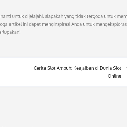
nanti untuk dijelajahi, siapakah yang tidak tergoda untuk me
a artikel ini dapat menginspirasi Anda untuk mengeksploras
erlupakan!
Cerita Slot Ampuh: Keajaiban di Dunia Slot
Online