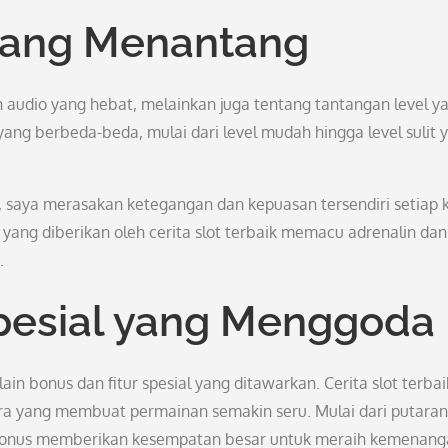
yang Menantang
an audio yang hebat, melainkan juga tentang tantangan level y
yang berbeda-beda, mulai dari level mudah hingga level sulit 
, saya merasakan ketegangan dan kepuasan tersendiri setiap k
 yang diberikan oleh cerita slot terbaik memacu adrenalin dan
.
Spesial yang Menggoda
in bonus dan fitur spesial yang ditawarkan. Cerita slot terbai
tra yang membuat permainan semakin seru. Mulai dari putaran
ap bonus memberikan kesempatan besar untuk meraih kemenan