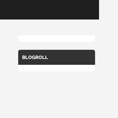
BLOGROLL