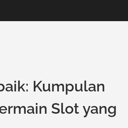
rbaik: Kumpulan
rmain Slot yang