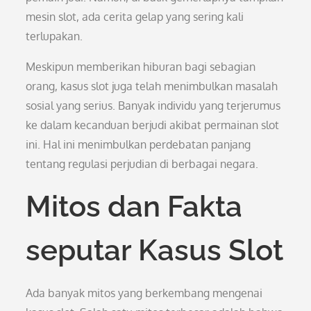
mesin slot, ada cerita gelap yang sering kali
terlupakan.
Meskipun memberikan hiburan bagi sebagian
orang, kasus slot juga telah menimbulkan masalah
sosial yang serius. Banyak individu yang terjerumus
ke dalam kecanduan berjudi akibat permainan slot
ini. Hal ini menimbulkan perdebatan panjang
tentang regulasi perjudian di berbagai negara.
Mitos dan Fakta
seputar Kasus Slot
Ada banyak mitos yang berkembang mengenai