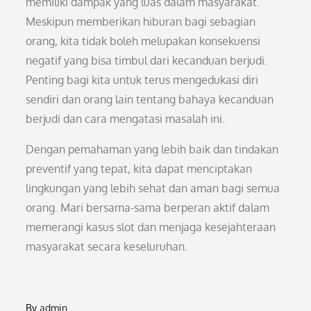
memiliki dampak yang luas dalam masyarakat.
Meskipun memberikan hiburan bagi sebagian
orang, kita tidak boleh melupakan konsekuensi
negatif yang bisa timbul dari kecanduan berjudi.
Penting bagi kita untuk terus mengedukasi diri
sendiri dan orang lain tentang bahaya kecanduan
berjudi dan cara mengatasi masalah ini.
Dengan pemahaman yang lebih baik dan tindakan
preventif yang tepat, kita dapat menciptakan
lingkungan yang lebih sehat dan aman bagi semua
orang. Mari bersama-sama berperan aktif dalam
memerangi kasus slot dan menjaga kesejahteraan
masyarakat secara keseluruhan.
By
admin