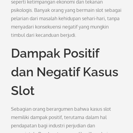
seperti ketimpangan ekonomi dan tekanan
psikologis. Banyak orang yang bermain slot sebagai
pelarian dari masalah kehidupan sehari-hari, tanpa
menyadari konsekuensi negatif yang mungkin
timbul dari kecanduan berjudi.
Dampak Positif
dan Negatif Kasus
Slot
Sebagian orang berargumen bahwa kasus slot
memiliki dampak positif, terutama dalam hal
pendapatan bagi industri perjudian dan