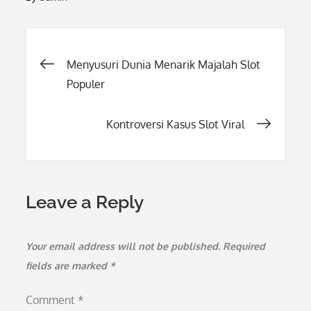
Post
Menyusuri Dunia Menarik Majalah Slot
Populer
navigation
Kontroversi Kasus Slot Viral
Leave a Reply
Your email address will not be published.
Required
fields are marked
*
Comment
*