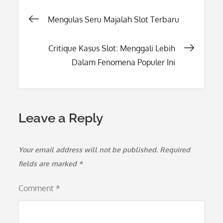
Post
Mengulas Seru Majalah Slot Terbaru
navigation
Critique Kasus Slot: Menggali Lebih
Dalam Fenomena Populer Ini
Leave a Reply
Your email address will not be published.
Required
fields are marked
*
Comment
*