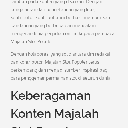
tambah pada konten yang disajikan. Dengan
pengalaman dan pengetahuan yang luas,
kontributor-kontributor ini berhasil memberikan
pandangan yang berbeda dan mendalam
mengenai dunia perjudian online kepada pembaca
Majalah Slot Populer.
Dengan kolaborasi yang solid antara tim redaksi
dan kontributor, Majalah Slot Populer terus
berkembang dan menjadi sumber inspirasi bagi
para penggemar permainan slot di seluruh dunia.
Keberagaman
Konten Majalah