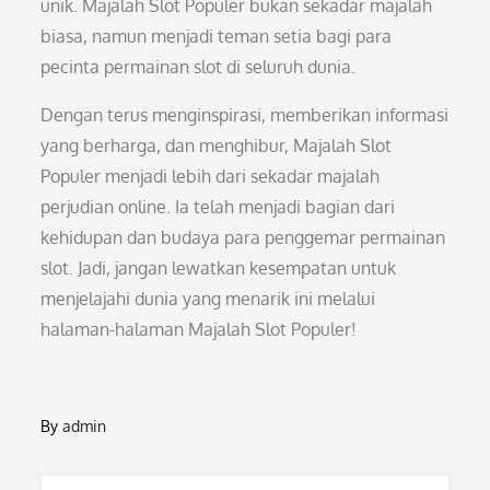
unik. Majalah Slot Populer bukan sekadar majalah
biasa, namun menjadi teman setia bagi para
pecinta permainan slot di seluruh dunia.
Dengan terus menginspirasi, memberikan informasi
yang berharga, dan menghibur, Majalah Slot
Populer menjadi lebih dari sekadar majalah
perjudian online. Ia telah menjadi bagian dari
kehidupan dan budaya para penggemar permainan
slot. Jadi, jangan lewatkan kesempatan untuk
menjelajahi dunia yang menarik ini melalui
halaman-halaman Majalah Slot Populer!
By
admin