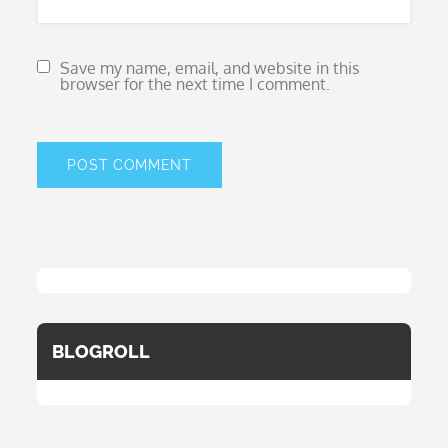
Save my name, email, and website in this
browser for the next time I comment.
BLOGROLL