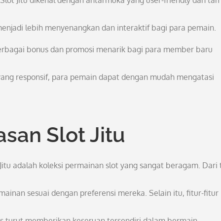
lot Jitu dikenal dengan antarmuka yang user-friendly dan tam
njadi lebih menyenangkan dan interaktif bagi para pemain.
berbagai bonus dan promosi menarik bagi para member baru
yang responsif, para pemain dapat dengan mudah mengatasi
an Slot Jitu
itu adalah koleksi permainan slot yang sangat beragam. Dari
ainan sesuai dengan preferensi mereka. Selain itu, fitur-fitur
pins turut memberikan keseruan tersendiri dalam bermain.