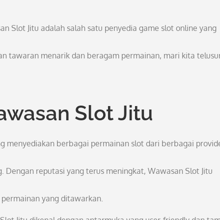
 Slot Jitu adalah salah satu penyedia game slot online yang
n tawaran menarik dan beragam permainan, mari kita telusur
wasan Slot Jitu
g menyediakan berbagai permainan slot dari berbagai provid
g. Dengan reputasi yang terus meningkat, Wawasan Slot Jitu
 permainan yang ditawarkan.