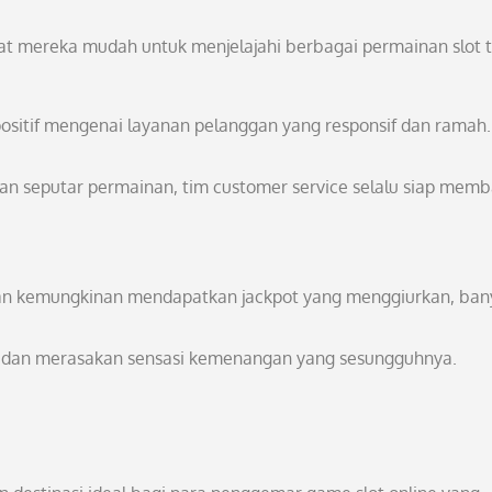
t mereka mudah untuk menjelajahi berbagai permainan slot 
positif mengenai layanan pelanggan yang responsif dan ramah.
an seputar permainan, tim customer service selalu siap mem
an kemungkinan mendapatkan jackpot yang menggiurkan, ban
itu dan merasakan sensasi kemenangan yang sesungguhnya.