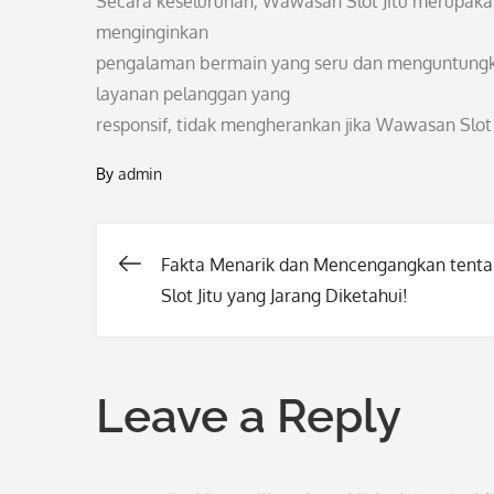
Secara keseluruhan, Wawasan Slot Jitu merupakan
menginginkan
pengalaman bermain yang seru dan menguntungk
layanan pelanggan yang
responsif, tidak mengherankan jika Wawasan Slot J
By
admin
Fakta Menarik dan Mencengangkan tent
Post
Slot Jitu yang Jarang Diketahui!
navigation
Leave a Reply