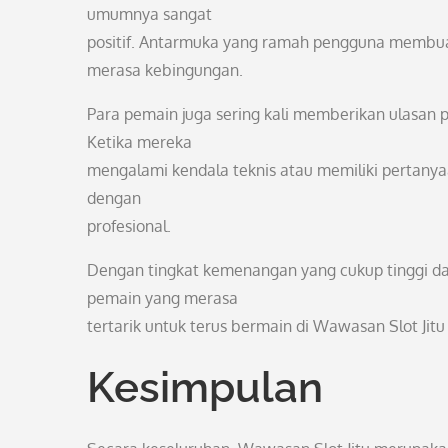
umumnya sangat
positif. Antarmuka yang ramah pengguna membua
merasa kebingungan.
Para pemain juga sering kali memberikan ulasan 
Ketika mereka
mengalami kendala teknis atau memiliki pertanya
dengan
profesional.
Dengan tingkat kemenangan yang cukup tinggi d
pemain yang merasa
tertarik untuk terus bermain di Wawasan Slot J
Kesimpulan