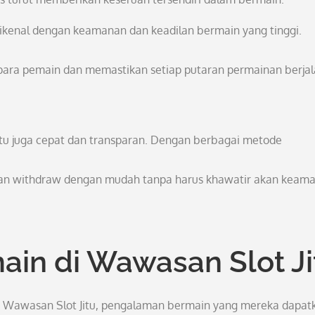
dikenal dengan keamanan dan keadilan bermain yang tinggi.
a para pemain dan memastikan setiap putaran permainan berja
Jitu juga cepat dan transparan. Dengan berbagai metode
 dan withdraw dengan mudah tanpa harus khawatir akan keam
in di Wawasan Slot Ji
i Wawasan Slot Jitu, pengalaman bermain yang mereka dapat