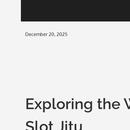
Posted
December 20, 2025
on
Exploring the
Slot Jitu