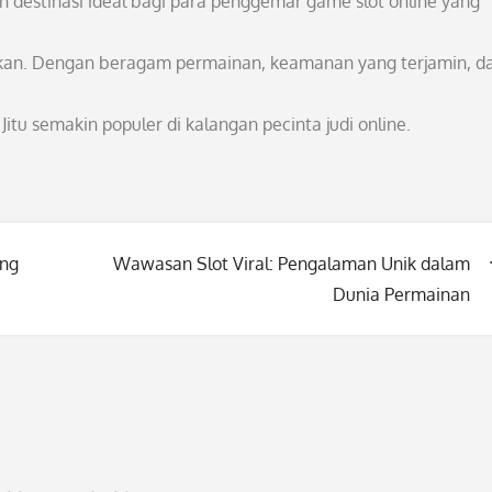
 destinasi ideal bagi para penggemar game slot online yang
an. Dengan beragam permainan, keamanan yang terjamin, d
itu semakin populer di kalangan pecinta judi online.
ang
Wawasan Slot Viral: Pengalaman Unik dalam
Dunia Permainan