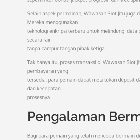
Selain aspek permainan, Wawasan Slot Jitu juga 
Mereka menggunakan
teknologi enkripsi terbaru untuk melindungi dat
secara fair
tanpa campur tangan pihak ketiga.
Tak hanya itu, proses transaksi di Wawasan Slot 
pembayaran yang
tersedia, para pemain dapat melakukan deposit
dan kecepatan
prosesnya.
Pengalaman Berma
Bagi para pemain yang telah mencoba bermain d