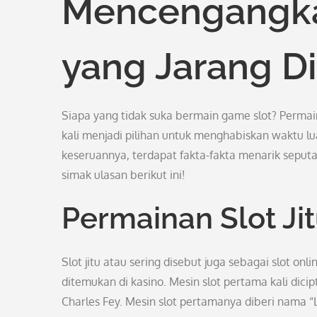
Mencengangkan
yang Jarang Di
Siapa yang tidak suka bermain game slot? Permain
kali menjadi pilihan untuk menghabiskan waktu l
keseruannya, terdapat fakta-fakta menarik seputar
simak ulasan berikut ini!
Permainan Slot Ji
Slot jitu atau sering disebut juga sebagai slot on
ditemukan di kasino. Mesin slot pertama kali dic
Charles Fey. Mesin slot pertamanya diberi nama “L