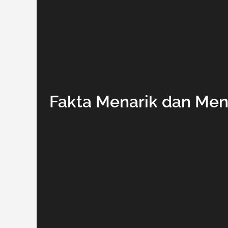
Fakta Menarik dan Men