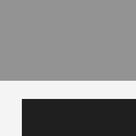
Skip
to
content