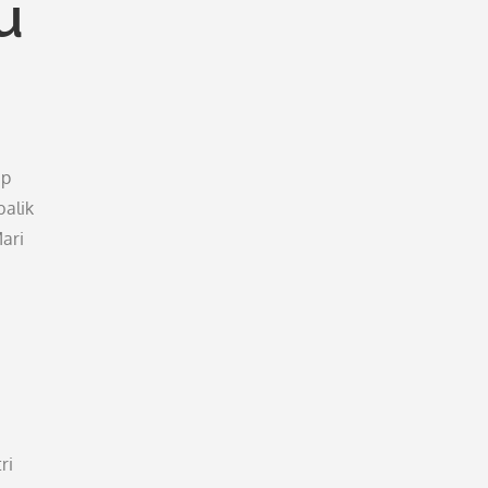
u
ap
alik
ari
ri