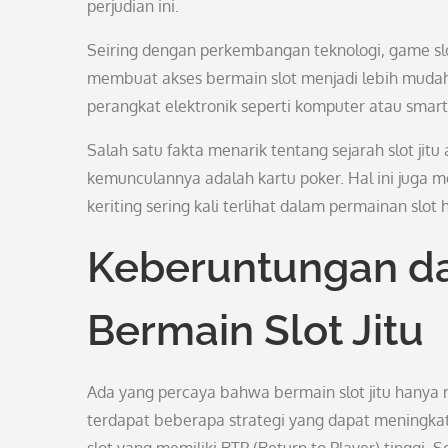
perjudian ini.
Seiring dengan perkembangan teknologi, game slot
membuat akses bermain slot menjadi lebih mudah 
perangkat elektronik seperti komputer atau smar
Salah satu fakta menarik tentang sejarah slot ji
kemunculannya adalah kartu poker. Hal ini juga me
keriting sering kali terlihat dalam permainan slot h
Keberuntungan da
Bermain Slot Jitu
Ada yang percaya bahwa bermain slot jitu hany
terdapat beberapa strategi yang dapat meningka