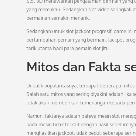
Slot 3D menawarkan pengalaman bermain yang lebih
yang memukau. Sedangkan slot video seringkali m
permainan semakin menarik.
Sedangkan untuk slot jackpot progresif, game in
pertambahan pemain yang bermain. Jackpot progre
tarik utama bagi para pemain slot jitu.
Mitos dan Fakta se
Di balik popularitasnya, terdapat beberapa mitos
Salah satu mitos yang sering diyakini adalah jik
tidak akan memberikan kemenangan kepada pemai
Namun, faktanya adalah bahwa mesin slot mengg
pada mesin tidak terkait dengan hasil sebelumnya
menghasilkan jackpot, tidak peduli seberapa se