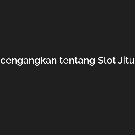
cengangkan tentang Slot Jitu 