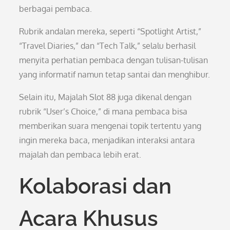
berbagai pembaca.
Rubrik andalan mereka, seperti “Spotlight Artist,”
“Travel Diaries,” dan “Tech Talk,” selalu berhasil
menyita perhatian pembaca dengan tulisan-tulisan
yang informatif namun tetap santai dan menghibur.
Selain itu, Majalah Slot 88 juga dikenal dengan
rubrik “User’s Choice,” di mana pembaca bisa
memberikan suara mengenai topik tertentu yang
ingin mereka baca, menjadikan interaksi antara
majalah dan pembaca lebih erat.
Kolaborasi dan
Acara Khusus