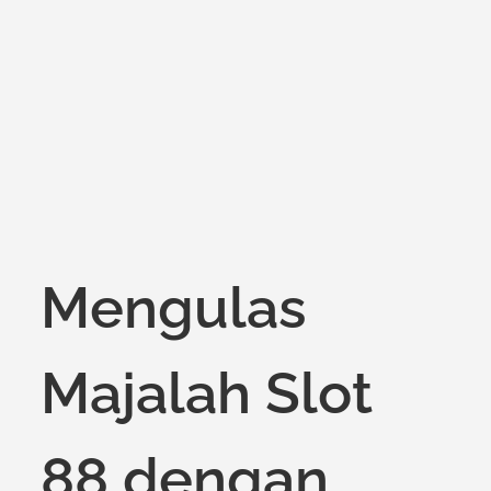
on
Mengulas
Majalah Slot
88 dengan