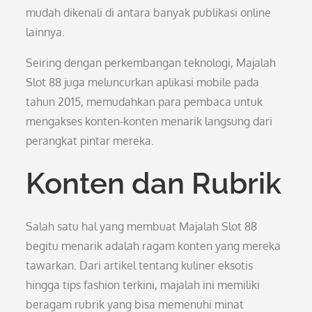
mudah dikenali di antara banyak publikasi online
lainnya.
Seiring dengan perkembangan teknologi, Majalah
Slot 88 juga meluncurkan aplikasi mobile pada
tahun 2015, memudahkan para pembaca untuk
mengakses konten-konten menarik langsung dari
perangkat pintar mereka.
Konten dan Rubrik
Salah satu hal yang membuat Majalah Slot 88
begitu menarik adalah ragam konten yang mereka
tawarkan. Dari artikel tentang kuliner eksotis
hingga tips fashion terkini, majalah ini memiliki
beragam rubrik yang bisa memenuhi minat