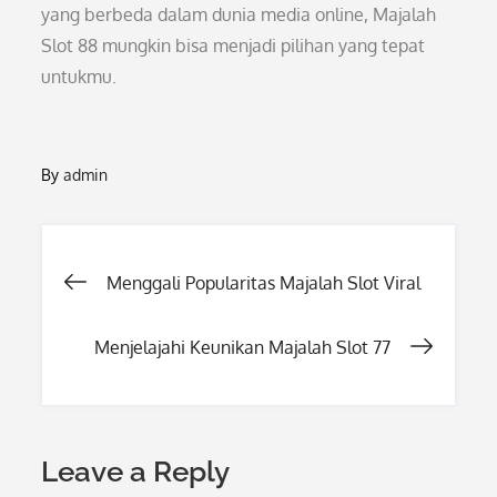
yang berbeda dalam dunia media online, Majalah
Slot 88 mungkin bisa menjadi pilihan yang tepat
untukmu.
By
admin
Post
Menggali Popularitas Majalah Slot Viral
navigation
Menjelajahi Keunikan Majalah Slot 77
Leave a Reply