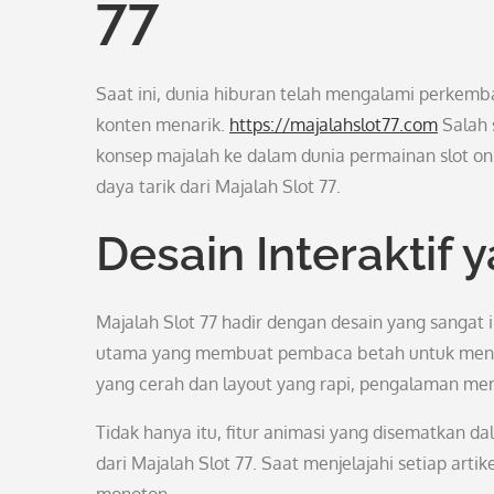
77
Saat ini, dunia hiburan telah mengalami perkem
konten menarik.
https://majalahslot77.com
Salah 
konsep majalah ke dalam dunia permainan slot on
daya tarik dari Majalah Slot 77.
Desain Interaktif
Majalah Slot 77 hadir dengan desain yang sangat in
utama yang membuat pembaca betah untuk menge
yang cerah dan layout yang rapi, pengalaman me
Tidak hanya itu, fitur animasi yang disematkan 
dari Majalah Slot 77. Saat menjelajahi setiap art