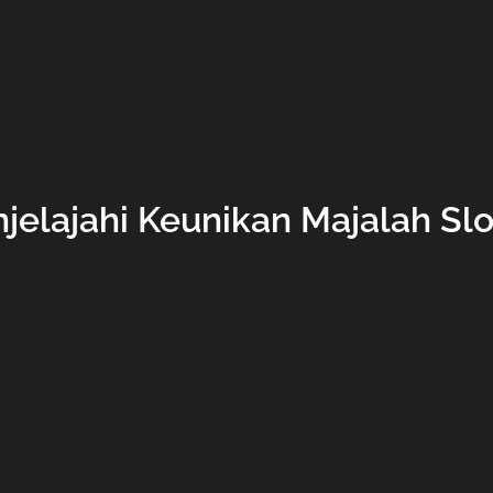
jelajahi Keunikan Majalah Slo