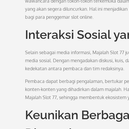
wawancara dengan tokoh-tokoh terkemuka dalam i
yang akan segera diluncurkan. Hal ini menjadikan
bagi para penggemar slot online.
Interaksi Sosial ya
Selain sebagai media informasi, Majalah Slot 77 
media sosial. Dengan mengadakan diskusi, kuis, d
kedekatan antara pembaca dan tim redaksinya.
Pembaca dapat berbagi pengalaman, bertukar pe
konten-konten yang dihadirkan dalam majalah. H
Majalah Slot 77, sehingga membentuk ekosistem 
Keunikan Berbaga