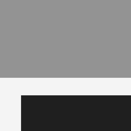
Skip
to
content