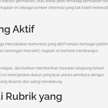
ndustri permainan, atau sneak peek terhadap permainan slo
 majalah ini sebagai sumber informasi yang tak boleh terlewa
ng Aktif
juga menciptakan komunitas yang aktif melalui berbagai platfo
an tantangan interaktif, majalah ini berhasil membangun
ndapat, dan bahkan memberikan masukan langsung terkait
al ini menciptakan ikatan yang kuat antara pembaca dengan
yang dinamis dan saling mendukung.
i Rubrik yang