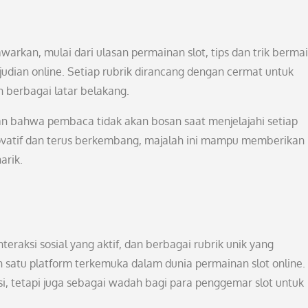
warkan, mulai dari ulasan permainan slot, tips dan trik bermai
perjudian online. Setiap rubrik dirancang dengan cermat untuk
berbagai latar belakang.
kan bahwa pembaca tidak akan bosan saat menjelajahi setiap
ovatif dan terus berkembang, majalah ini mampu memberikan
arik.
teraksi sosial yang aktif, dan berbagai rubrik unik yang
ah satu platform terkemuka dalam dunia permainan slot online.
i, tetapi juga sebagai wadah bagi para penggemar slot untuk