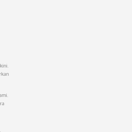
ini.
rkan
ami.
ra