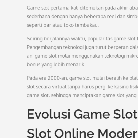
Game slot pertama kali ditemukan pada akhir abad 
sederhana dengan hanya beberapa reel dan simbo
seperti bar atau toko tembakau.
Seiring berjalannya waktu, popularitas game slo
Pengembangan teknologi juga turut berperan dalam
an, game slot mulai menggunakan teknologi mikro
bonus yang lebih menarik.
Pada era 2000-an, game slot mulai beralih ke pl
slot secara virtual tanpa harus pergi ke kasino f
game slot, sehingga menciptakan game slot yang
Evolusi Game Slot:
Slot Online Mode