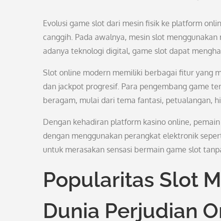
Evolusi game slot dari mesin fisik ke platform on
canggih. Pada awalnya, mesin slot menggunakan
adanya teknologi digital, game slot dapat menghas
Slot online modern memiliki berbagai fitur yang 
dan jackpot progresif. Para pengembang game te
beragam, mulai dari tema fantasi, petualangan, hi
Dengan kehadiran platform kasino online, pemain
dengan menggunakan perangkat elektronik seper
untuk merasakan sensasi bermain game slot tanpa h
Popularitas Slot 
Dunia Perjudian O