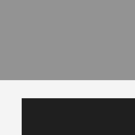
Skip
to
content