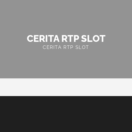
CERITA RTP SLOT
CERITA RTP SLOT