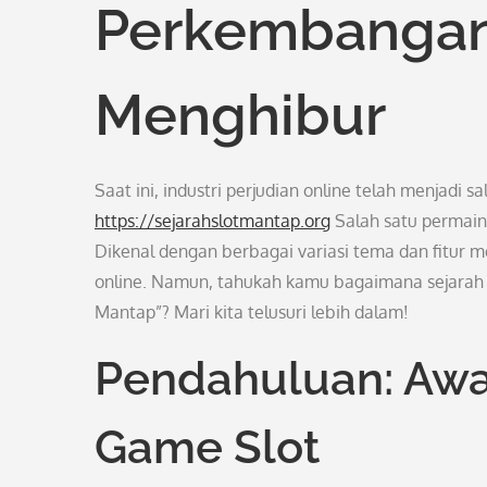
Perkembangan
Menghibur
Saat ini, industri perjudian online telah menjadi 
https://sejarahslotmantap.org
Salah satu permaina
Dikenal dengan berbagai variasi tema dan fitur me
online. Namun, tahukah kamu bagaimana sejarah d
Mantap”? Mari kita telusuri lebih dalam!
Pendahuluan: Aw
Game Slot