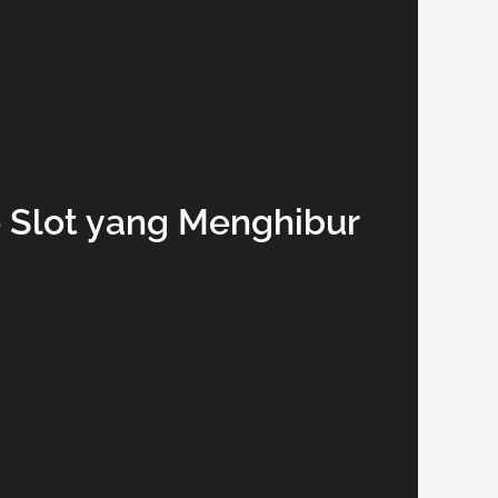
 Slot yang Menghibur