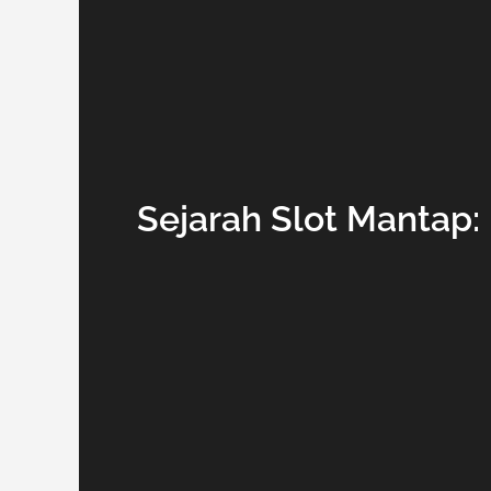
Sejarah Slot Mantap