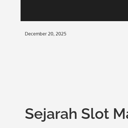
Posted
December 20, 2025
on
Sejarah Slot M