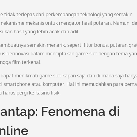
line tidak terlepas dari perkembangan teknologi yang semakin
 mekanisme mekanis untuk mengatur hasil putaran. Namun, d
ilkan hasil yang lebih acak dan adil.
membuatnya semakin menarik, seperti fitur bonus, putaran grat
rus berinovasi dalam menciptakan game slot dengan tema ya
ngga film terkenal.
 dapat menikmati game slot kapan saja dan di mana saja hany
ti smartphone atau komputer. Hal ini memudahkan para pema
arus pergi ke kasino fisik.
Mantap: Fenomena di
nline