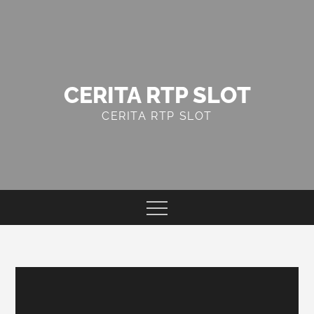
Skip
to
content
CERITA RTP SLOT
CERITA RTP SLOT