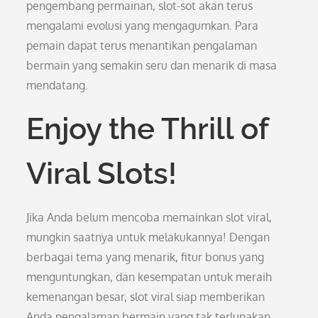
pengembang permainan, slot-sot akan terus
mengalami evolusi yang mengagumkan. Para
pemain dapat terus menantikan pengalaman
bermain yang semakin seru dan menarik di masa
mendatang.
Enjoy the Thrill of
Viral Slots!
Jika Anda belum mencoba memainkan slot viral,
mungkin saatnya untuk melakukannya! Dengan
berbagai tema yang menarik, fitur bonus yang
menguntungkan, dan kesempatan untuk meraih
kemenangan besar, slot viral siap memberikan
Anda pengalaman bermain yang tak terlupakan.