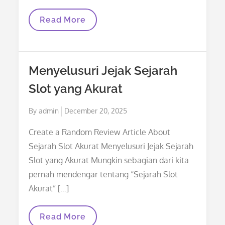
Sensasi
Read More
Bermain
Artikel
Slot
Online:
Pengalaman
Menyelusuri Jejak Sejarah
Yang
Menghibur
Slot yang Akurat
Posted
By
admin
December 20, 2025
on
Create a Random Review Article About
Sejarah Slot Akurat Menyelusuri Jejak Sejarah
Slot yang Akurat Mungkin sebagian dari kita
pernah mendengar tentang “Sejarah Slot
Akurat” […]
Menyelusuri
Read More
Jejak