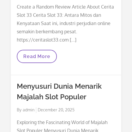
on
Create a Random Review Article About Cerita
Slot 33 Cerita Slot 33: Antara Mitos dan
Kenyataan Saat ini, industri perjudian online
semakin berkembang pesat.
https://ceritaslot33.com […]
Cerita
Read More
Slot
33:
Antara
Mitos
Dan
Menyusuri Dunia Menarik
Kenyataan
Majalah Slot Populer
Posted
By
admin
December 20, 2025
on
Exploring the Fascinating World of Majalah
Slot Populer Menyusuri Dunia Menarik