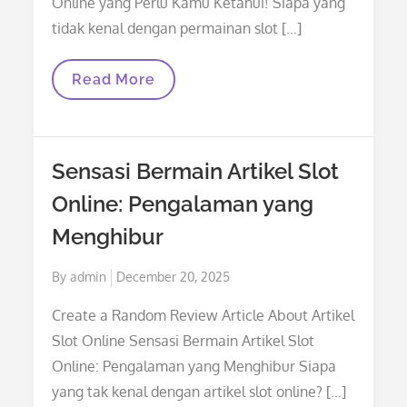
Online yang Perlu Kamu Ketahui! Siapa yang
tidak kenal dengan permainan slot […]
Fakta
Read More
Menarik
Seputar
Slot
Online
Yang
Sensasi Bermain Artikel Slot
Perlu
Kamu
Online: Pengalaman yang
Ketahui!
Menghibur
Posted
By
admin
December 20, 2025
on
Create a Random Review Article About Artikel
Slot Online Sensasi Bermain Artikel Slot
Online: Pengalaman yang Menghibur Siapa
yang tak kenal dengan artikel slot online? […]